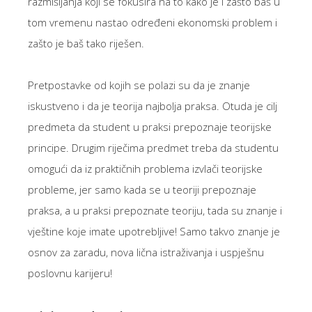
razmišljanja koji se fokusira na to kako je i zašto baš u
tom vremenu nastao određeni ekonomski problem i
zašto je baš tako riješen.
Pretpostavke od kojih se polazi su da je znanje
iskustveno i da je teorija najbolja praksa. Otuda je cilj
predmeta da student u praksi prepoznaje teorijske
principe. Drugim riječima predmet treba da studentu
omogući da iz praktičnih problema izvlači teorijske
probleme, jer samo kada se u teoriji prepoznaje
praksa, a u praksi prepoznate teoriju, tada su znanje i
vještine koje imate upotrebljive! Samo takvo znanje je
osnov za zaradu, nova lična istraživanja i uspješnu
poslovnu karijeru!