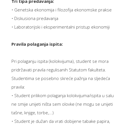
Tri tipa predavanja:
• Genetska ekonomija i filozofija ekonomske prakse
• Diskusiona predavanja
• Laboratorijski i eksperimentalni pristup ekonomiji
Pravila polaganja ispita:
Pri polaganju ispita (kolokvijuma), student se mora
pridržavati pravila regulisanih Statutom fakulteta.
Studentima se posebno skreće pažnja na sljedeća
pravila:
• Student prilikom polaganja kolokvijuma/ispita u salu
ne smije unijeti ništa sem olovke (ne mogu se unijeti
tašne, knjige, torbe,...)
• Student je dužan da vrati dobijene tabake papira,