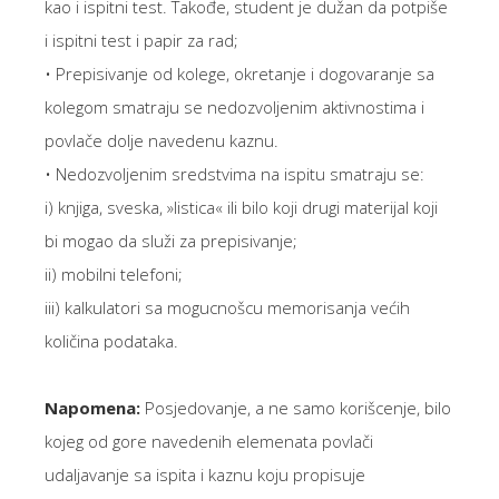
kao i ispitni test. Takođe, student je dužan da potpiše
i ispitni test i papir za rad;
• Prepisivanje od kolege, okretanje i dogovaranje sa
kolegom smatraju se nedozvoljenim aktivnostima i
povlače dolje navedenu kaznu.
• Nedozvoljenim sredstvima na ispitu smatraju se:
i) knjiga, sveska, »listica« ili bilo koji drugi materijal koji
bi mogao da služi za prepisivanje;
ii) mobilni telefoni;
iii) kalkulatori sa mogucnošcu memorisanja većih
količina podataka.
Napomena:
Posjedovanje, a ne samo korišcenje, bilo
kojeg od gore navedenih elemenata povlači
udaljavanje sa ispita i kaznu koju propisuje