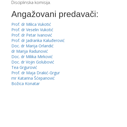
Disciplinska komisija.
Angažovani predavači:
Prof. dr Milica Vukotić
Prof. dr Veselin Vukotić
Prof. dr Petar Ivanović
Prof. dr Jadranka Kaluđerović
Doc. dr Marija Orlandić
dr Marija Radunović
Doc. dr Milika Mirković
Doc. dr Vojin Golubović
Tea Grgurović
Prof. dr Maja Drakić-Grgur
mr Katarina Šćepanović
Božica Konatar