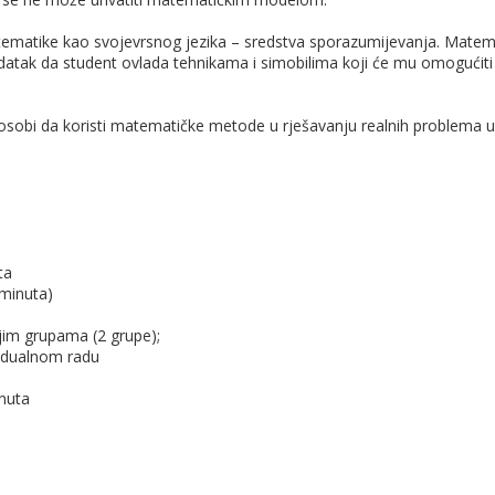
ematike kao svojevrsnog jezika – sredstva sporazumijevanja. Matema
datak da student ovlada tehnikama i simobilima koji će mu omogući
osobi da koristi matematičke metode u rješavanju realnih problema u p
ta
 minuta)
jim grupama (2 grupe);
vidualnom radu
inuta