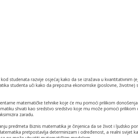
kod studenata razvije osjećaj kako da se izražava u kvantitativnim 
ematika studenta uči kako da prepozna ekonomske (poslovne, životne)
mentarne matematičke tehnike koje će mu pomoći prilikom donošenja e
tiku shvati kao sredstvo sredstvo koje mu može pomoći prilikom d
aksimizira zaradu.
nju predmeta Biznis matematika je činjenica da se život i ljudsko pon
matika pretpostavlja determinizam i određenost, a realni svijet kara
oji se ne može uhvatiti matematičkim modelom.