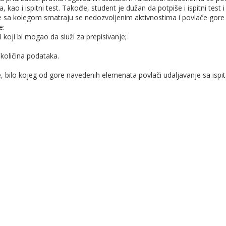
 kao i ispitni test. Takođe, student je dužan da potpiše i ispitni test i
nje sa kolegom smatraju se nedozvoljenim aktivnostima i povlače gor
e:
ijal koji bi mogao da služi za prepisivanje;
količina podataka.
bilo kojeg od gore navedenih elemenata povlači udaljavanje sa ispita 