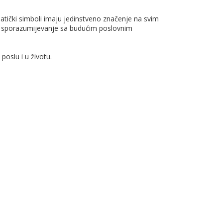
tički simboli imaju jedinstveno značenje na svim
ti sporazumijevanje sa budućim poslovnim
oslu i u životu.