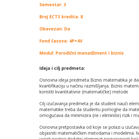
Semestar: 3
Broj ECTS kredita: 8
Obavezan: Da
Fond časova: 4P+4V
Modul: Porodični menadžment i biznis
Ideja i cilj predmeta:
Osnovna ideja predmeta Biznis matematika je da 
kvantifikaciju u načinu razmišljanja. Biznis mat
koristiti kvantitativne (matematičke) metode
Cilj izučavanja predmeta je da student nauči ele
matematike treba da studentu pomogne da matema
omogućava da minimizira (ne i eliminiše) rizik i m
Osnovna pretpostavka od koje se polazi u izučava
objasniti matematičkim metodama i modelima. Mate
uvijek postoji dodatni elemenat neizvjesnosti k