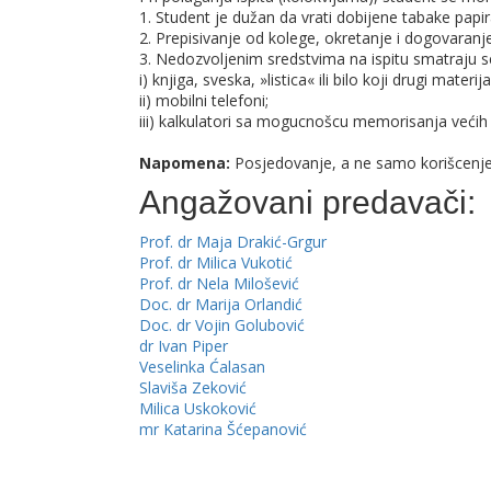
1. Student je dužan da vrati dobijene tabake papira,
2. Prepisivanje od kolege, okretanje i dogovara
3. Nedozvoljenim sredstvima na ispitu smatraju s
i) knjiga, sveska, »listica« ili bilo koji drugi mater
ii) mobilni telefoni;
iii) kalkulatori sa mogucnošcu memorisanja većih 
Napomena:
Posjedovanje, a ne samo korišcenje, 
Angažovani predavači:
Prof. dr Maja Drakić-Grgur
Prof. dr Milica Vukotić
Prof. dr Nela Milošević
Doc. dr Marija Orlandić
Doc. dr Vojin Golubović
dr Ivan Piper
Veselinka Ćalasan
Slaviša Zeković
Milica Uskoković
mr Katarina Šćepanović