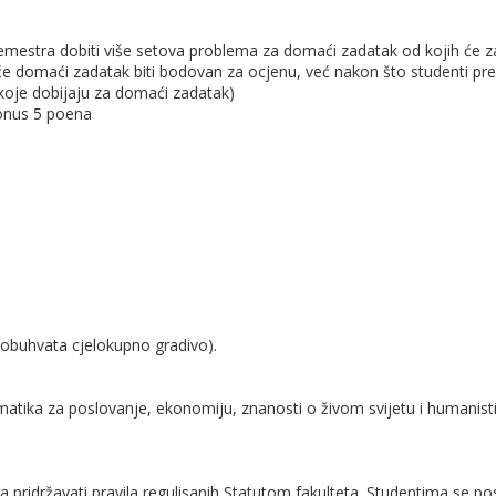
emestra dobiti više setova problema za domaći zadatak od kojih će z
 će domaći zadatak biti bodovan za ocjenu, već nakon što studenti pr
koje dobijaju za domaći zadatak)
bonus 5 poena
 (obuhvata cjelokupno gradivo).
atika za poslovanje, ekonomiju, znanosti o živom svijetu i humanist
a pridržavati pravila regulisanih Statutom fakulteta. Studentima se po