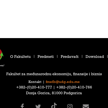
O Fakultetu
Predmeti
Predavači
Download
Fakultet za međunarodnu ekonomiju, finansije i biznis
Kontakt
|
fmefb@udg.edu.me
‎+382-(0)20-410-777‎ | ‎+382-(0)20-410-766‎
Donja Gorica, 81000 Podgorica