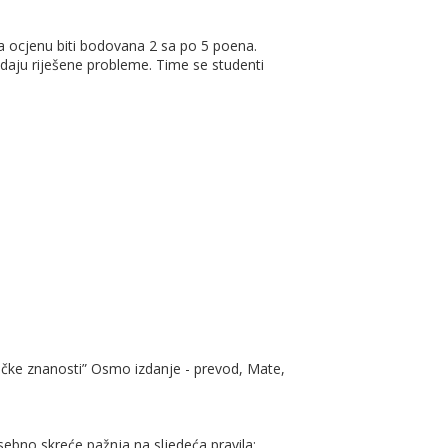
a ocjenu biti bodovana 2 sa po 5 poena.
edaju riješene probleme. Time se studenti
ičke znanosti” Osmo izdanje - prevod, Mate,
sebno skreće pažnja na sljedeća pravila: