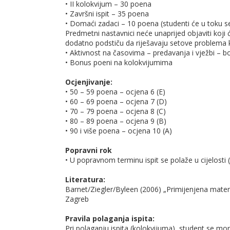
• II kolokvijum – 30 poena
• Završni ispit – 35 poena
• Domaći zadaci – 10 poena (studenti će u toku s
Predmetni nastavnici neće unaprijed objaviti koji
dodatno podstiču da riješavaju setove problema 
• Aktivnost na časovima – predavanja i vježbi – 
• Bonus poeni na kolokvijumima
Ocjenjivanje:
• 50 – 59 poena – ocjena 6 (E)
• 60 – 69 poena – ocjena 7 (D)
• 70 – 79 poena – ocjena 8 (C)
• 80 – 89 poena – ocjena 9 (B)
• 90 i više poena – ocjena 10 (A)
Popravni rok
• U popravnom terminu ispit se polaže u cijelosti
Literatura:
Barnet/Ziegler/Byleen (2006) „Primijenjena matem
Zagreb
Pravila polaganja ispita:
Pri polaganju ispita (kolokvijuma), student se mor