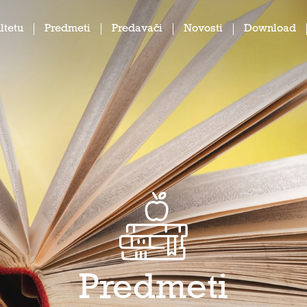
ltetu
Predmeti
Predavači
Novosti
Download
Predmeti