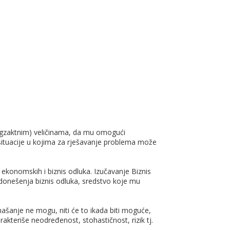
(egzaktnim) veličinama, da mu omogući
 situacije u kojima za rješavanje problema može
konomskih i biznis odluka. Izučavanje Biznis
onešenja biznis odluka, sredstvo koje mu
ašanje ne mogu, niti će to ikada biti moguće,
kteriše neodređenost, stohastičnost, rizik tj.