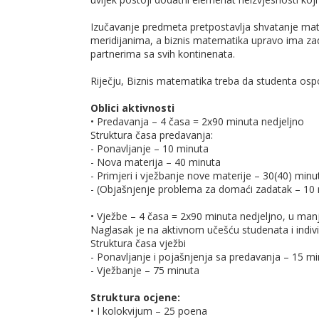
Izučavanje predmeta pretpostavlja shvatanje mat
meridijanima, a biznis matematika upravo ima za
partnerima sa svih kontinenata.
Riječju, Biznis matematika treba da studenta osp
Oblici aktivnosti
• Predavanja – 4 časa = 2x90 minuta nedjeljno
Struktura časa predavanja:
- Ponavljanje – 10 minuta
- Nova materija – 40 minuta
- Primjeri i vježbanje nove materije – 30(40) minu
- (Objašnjenje problema za domaći zadatak – 10
• Vježbe – 4 časa = 2x90 minuta nedjeljno, u man
Naglasak je na aktivnom učešću studenata i indi
Struktura časa vježbi
- Ponavljanje i pojašnjenja sa predavanja – 15 m
- Vježbanje – 75 minuta
Struktura ocjene:
• I kolokvijum – 25 poena