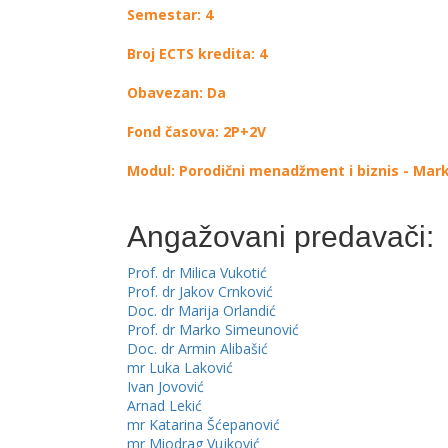
Semestar: 4
Broj ECTS kredita: 4
Obavezan: Da
Fond časova: 2P+2V
Modul: Porodični menadžment i biznis - Mar
Angažovani predavači:
Prof. dr Milica Vukotić
Prof. dr Jakov Crnković
Doc. dr Marija Orlandić
Prof. dr Marko Simeunović
Doc. dr Armin Alibašić
mr Luka Laković
Ivan Jovović
Arnad Lekić
mr Katarina Šćepanović
mr Miodrag Vujković