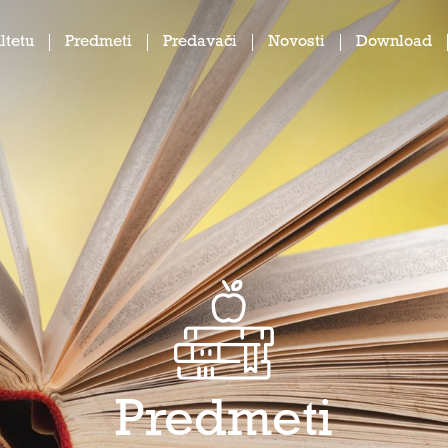
ltetu
Predmeti
Predavači
Novosti
Download
Predmeti