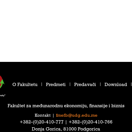
O Fakultetu
Predmeti
Predavači
Download
Fakultet za međunarodnu ekonomiju, finansije i biznis
Kontakt
|
fmefb@udg.edu.me
‎+382-(0)20-410-777‎ | ‎+382-(0)20-410-766‎
Donja Gorica, 81000 Podgorica