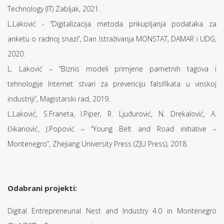
Technology (IT) Zabljak, 2021.
L.Laković - “Digitalizacija metoda prikupljanja podataka za
anketu o radnoj snazi”, Dan Istraživanja MONSTAT, DAMAR i UDG,
2020.
L. Laković – “Biznis modeli primjene pametnih tagova i
tehnologije Internet stvari za prevenciju falsifikata u vinskoj
industriji“, Magistarski rad, 2019.
L.Laković, S.Franeta, I.Piper, R. Ljuđurović, N. Drekalović, A.
Đikanović, J.Popović – “Young Belt and Road initiative –
Montenegro”, Zhejiang University Press (ZJU Press), 2018.
Odabrani projekti:
Digital Entrepreneurial Nest and Industry 4.0 in Montenegro