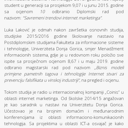
student u generaciji sa prosjekom 9,07 i u junu 2015. godine
sa ocjenom
10
odbranio Diplomski rad pod
nazivom:
“Savremeni trendovi internet marketinga”
.
Luka Laković je odmah nakon završetka osnovnih studija,
studijske 2015/2016 godine školovanje nastavio na
Postdiplomskim studijama Fakulteta za informacione sisteme
i tehnologije, Univerziteta Donja Gorica, smjer Menadžment
informacionih sistema, gdje je u redovnom roku položio sve
ispite sa prosječnom ocjenom 8,67 i u maju 2019. godine
odbranio magistarski rad pod nazivom
„Biznis modeli
primjene pametnih tagova i tehnologije Internet stvari za
prevenciju falsifikata u vinskoj industriji“
, na pregled i ocjenu.
Tokom studija je radio u internacionalnoj kompaniji „Coinis“ u
oblasti internet marketinga. Od školske 2014/15 angažovan
je kao saradnik u nastavi na Univerzitetu Donja Gorica.
Učestovao je na brojnim domaćim i međunarodnim
konferencijama iz oblasti informaciono-komunikacionih
tehnologija. Sa projektima u oblasti ICT-a osvajač je kako