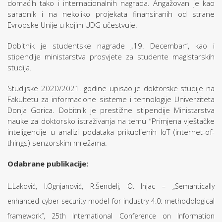
domaćih tako i internacionalnih nagrada. Angažovan je kao
saradnik i na nekoliko projekata finansiranih od strane
Evropske Unije u kojim UDG učestvuje.
Dobitnik je studentske nagrade „19. Decembar“, kao i
stipendije ministarstva prosvjete za studente magistarskih
studija.
Studijske 2020/2021. godine upisao je doktorske studije na
Fakultetu za informacione sisteme i tehnologije Univerziteta
Donja Gorica. Dobitnik je prestižne stipendije Ministarstva
nauke za doktorsko istraživanja na temu “Primjena vještačke
inteligencije u analizi podataka prikupljenih IoT (internet-of-
things) senzorskim mrežama.
Odabrane publikacije:
L.Laković, I.Ognjanović, R.Šendelj, O. Injac – „Semantically
enhanced cyber security model for industry 4.0: methodological
framework“, 25th International Conference on Information