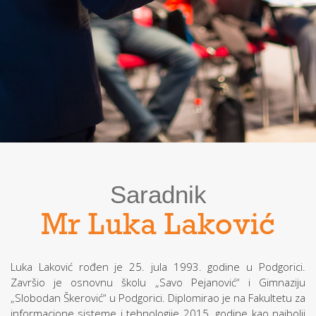
Saradnik
Mr Luka Laković
Luka Laković rođen je 25. jula 1993. godine u Podgorici.
Završio je osnovnu školu „Savo Pejanović“ i Gimnaziju
„Slobodan Škerović“ u Podgorici. Diplomirao je na Fakultetu za
informacione sisteme i tehnologije 2015. godine kao najbolji