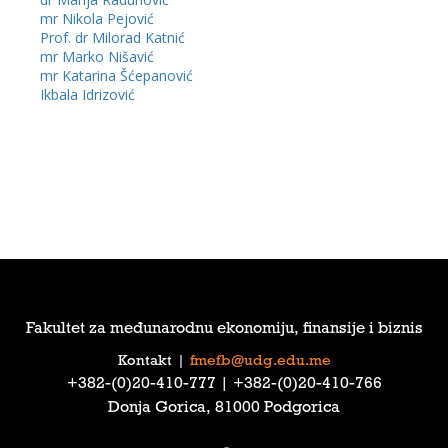
mr Nikola Pejović
Prof. dr Milorad Katnić
mr Marko Nišavić
mr Katarina Šćepanović
Ikbala Idrizović
Fakultet za međunarodnu ekonomiju, finansije i biznis
Kontakt
|
fmefb@udg.edu.me
‎+382-(0)20-410-777‎ | ‎+382-(0)20-410-766‎
Donja Gorica, 81000 Podgorica