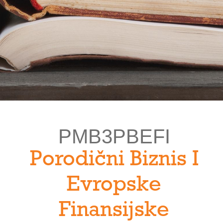
PMB3PBEFI
Porodični Biznis I
Evropske
Finansijske