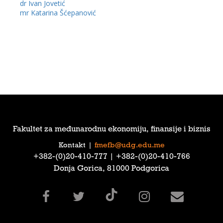
dr Ivan Jovetić
mr Katarina Šćepanović
Fakultet za međunarodnu ekonomiju, finansije i biznis
Kontakt
|
fmefb@udg.edu.me
‎+382-(0)20-410-777‎ | ‎+382-(0)20-410-766‎
Donja Gorica, 81000 Podgorica