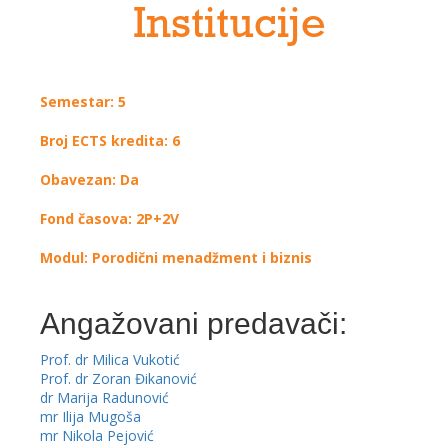
Institucije
Semestar: 5
Broj ECTS kredita: 6
Obavezan: Da
Fond časova: 2P+2V
Modul: Porodični menadžment i biznis
Angažovani predavači:
Prof. dr Milica Vukotić
Prof. dr Zoran Đikanović
dr Marija Radunović
mr Ilija Mugoša
mr Nikola Pejović