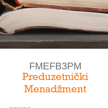
FMEFB3PM
Preduzetnički
Menadžment
Semestar: 5