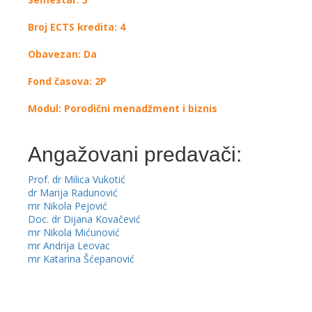
Broj ECTS kredita: 4
Obavezan: Da
Fond časova: 2P
Modul: Porodični menadžment i biznis
Angažovani predavači:
Prof. dr Milica Vukotić
dr Marija Radunović
mr Nikola Pejović
Doc. dr Dijana Kovačević
mr Nikola Mićunović
mr Andrija Leovac
mr Katarina Šćepanović