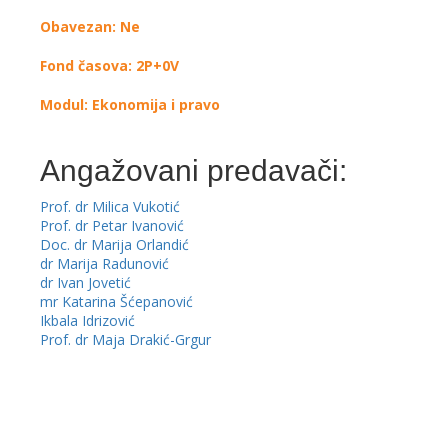
Obavezan: Ne
Fond časova: 2P+0V
Modul: Ekonomija i pravo
Angažovani predavači:
Prof. dr Milica Vukotić
Prof. dr Petar Ivanović
Doc. dr Marija Orlandić
dr Marija Radunović
dr Ivan Jovetić
mr Katarina Šćepanović
Ikbala Idrizović
Prof. dr Maja Drakić-Grgur