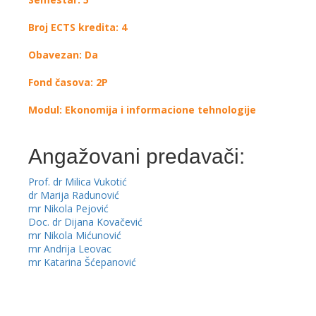
Broj ECTS kredita: 4
Obavezan: Da
Fond časova: 2P
Modul: Ekonomija i informacione tehnologije
Angažovani predavači:
Prof. dr Milica Vukotić
dr Marija Radunović
mr Nikola Pejović
Doc. dr Dijana Kovačević
mr Nikola Mićunović
mr Andrija Leovac
mr Katarina Šćepanović