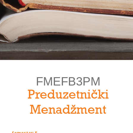
FMEFB3PM
Preduzetnički
Menadžment
Semestar: 5