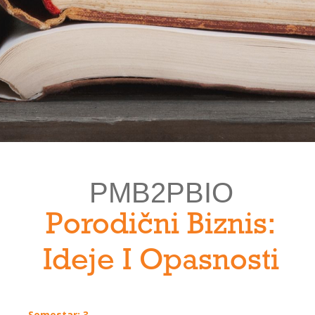
PMB2PBIO
Porodični Biznis:
Ideje I Opasnosti
Semestar: 3