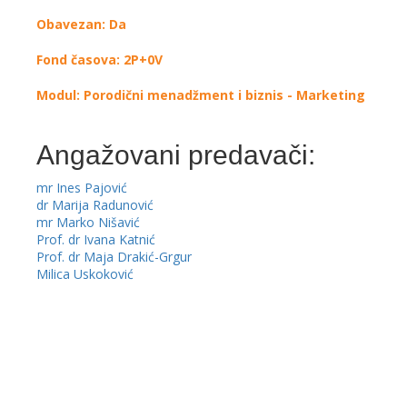
Obavezan: Da
Fond časova: 2P+0V
Modul: Porodični menadžment i biznis - Marketing
Angažovani predavači:
mr Ines Pajović
dr Marija Radunović
mr Marko Nišavić
Prof. dr Ivana Katnić
Prof. dr Maja Drakić-Grgur
Milica Uskoković