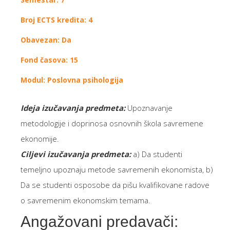
Broj ECTS kredita: 4
Obavezan: Da
Fond časova: 15
Modul: Poslovna psihologija
Ideja izučavanja predmeta:
Upoznavanje
metodologije i doprinosa osnovnih škola savremene
ekonomije.
Ciljevi izučavanja predmeta
:
a) Da studenti
temeljno upoznaju metode savremenih ekonomista, b)
Da se studenti osposobe da pišu kvalifikovane radove
o savremenim ekonomskim temama.
Angažovani predavači: