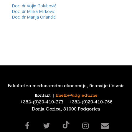
Doc. dr Vojin Golubović
Doc. dr Milika Mirković
Doc. dr Marija Orlandić
Fakultet za međunarodnu ekonomiju, finansije i biznis
Kontakt
|
fmefb@udg.edu.me
‎+382-(0)20-410-777‎ | ‎+382-(0)20-410-766‎
Donja Gorica, 81000 Podgorica