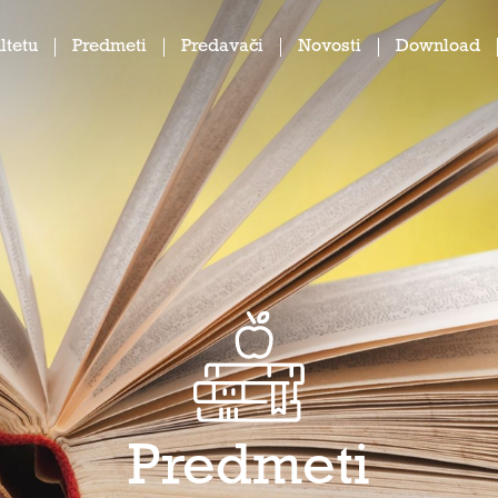
ltetu
Predmeti
Predavači
Novosti
Download
Predmeti