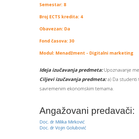
Semestar: 8
Broj ECTS kredita: 4
Obavezan: Da
Fond časova: 30
Modul: Menadžment - Digitalni marketing
Ideja izučavanja predmeta:
Upoznavanje met
Ciljevi izučavanja predmeta
:
a) Da studenti
savremenim ekonomskim temama.
Angažovani predavači:
Doc. dr Milika Mirković
Doc. dr Vojin Golubović