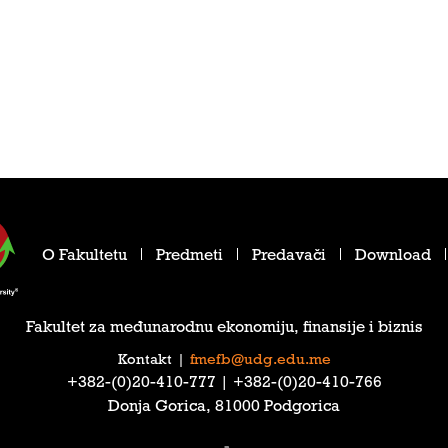
O Fakultetu
Predmeti
Predavači
Download
Fakultet za međunarodnu ekonomiju, finansije i biznis
Kontakt
|
fmefb@udg.edu.me
‎+382-(0)20-410-777‎ | ‎+382-(0)20-410-766‎
Donja Gorica, 81000 Podgorica