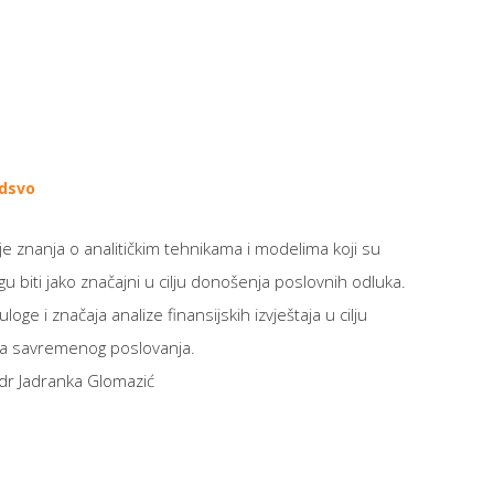
odsvo
je znanja o analitičkim tehnikama i modelima koji su
gu biti jako značajni u cilju donošenja poslovnih odluka.
oge i značaja analize finansijskih izvještaja u cilju
ma savremenog poslovanja.
dr Jadranka Glomazić