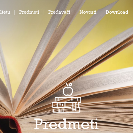
ltetu
Predmeti
Predavači
Novosti
Download
Predmeti