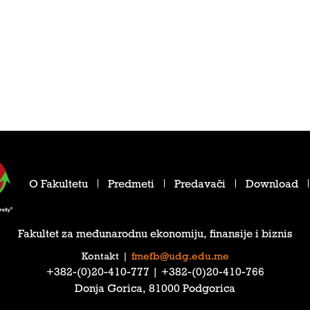
O Fakultetu
Predmeti
Predavači
Download
Fakultet za međunarodnu ekonomiju, finansije i biznis
Kontakt
|
fmefb@udg.edu.me
‎+382-(0)20-410-777‎ | ‎+382-(0)20-410-766‎
Donja Gorica, 81000 Podgorica