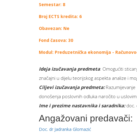
Semestar: 8
Broj ECTS kredita: 6
Obavezan: Ne
Fond časova: 30
Modul: Preduzetnička ekonomija - Računov
Ideja izučavanja predmeta
: Omogućiti stican
značajni u dijelu teorijskog aspekta analize i mo
Ciljevi izučavanja predmeta:
Razumijevanje ul
donošenja poslovnih odluka naročito u uslovi
Ime i prezime nastavnika i saradnika:
doc. 
Angažovani predavači:
Doc. dr Jadranka Glomazić