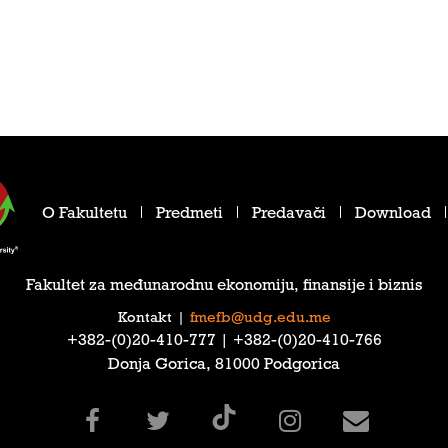
O Fakultetu
Predmeti
Predavači
Download
Fakultet za međunarodnu ekonomiju, finansije i biznis
Kontakt
|
fmefb@udg.edu.me
‎+382-(0)20-410-777‎ | ‎+382-(0)20-410-766‎
Donja Gorica, 81000 Podgorica