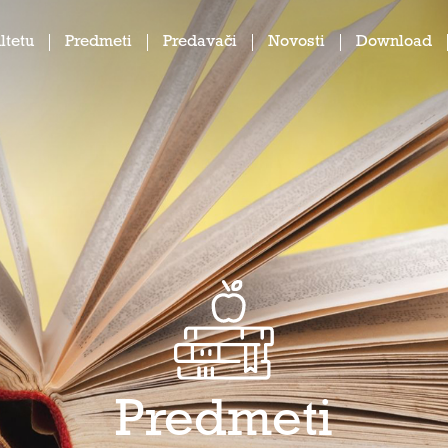
ltetu
Predmeti
Predavači
Novosti
Download
Predmeti