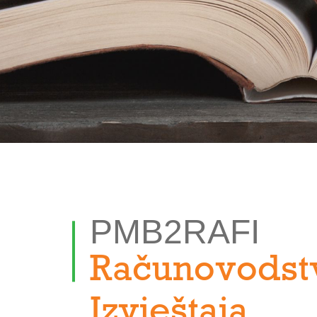
PMB2RAFI
Računovodstvo
Izvještaja