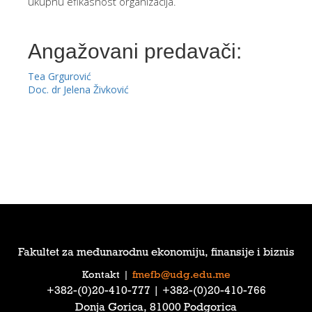
ukupnu efikasnost organizacija.
Angažovani predavači:
Tea Grgurović
Doc. dr Jelena Živković
Fakultet za međunarodnu ekonomiju, finansije i biznis
Kontakt
|
fmefb@udg.edu.me
‎+382-(0)20-410-777‎ | ‎+382-(0)20-410-766‎
Donja Gorica, 81000 Podgorica