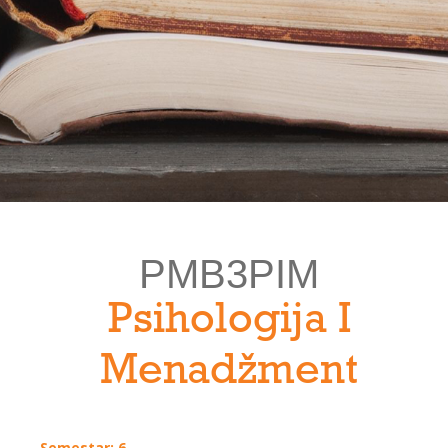
PMB3PIM
Psihologija I
Menadžment
Semestar: 6