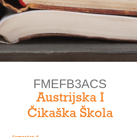
FMEFB3ACS
Austrijska I
Čikaška Škola
Semestar: 6