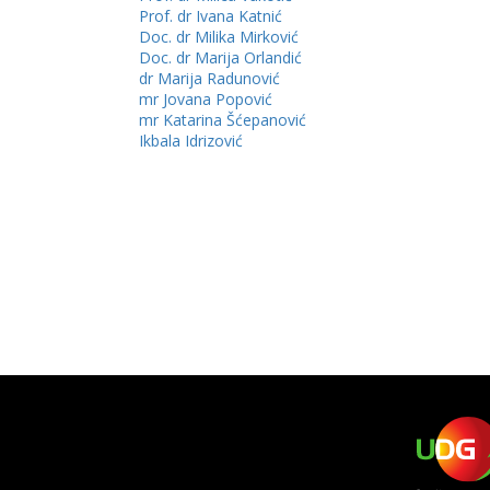
Prof. dr Ivana Katnić
Doc. dr Milika Mirković
Doc. dr Marija Orlandić
dr Marija Radunović
mr Jovana Popović
mr Katarina Šćepanović
Ikbala Idrizović