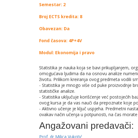
Semestar: 2
Broj ECTS kredita: 8
Obavezan: Da
Fond časova: 4P+4V
Modul: Ekonomija i pravo
Statistika je nauka koja se bavi prikupljanjem, o
omogućava ljudima da na osnovu analize numer
životu. Prilikom kreiranja ovog predmeta vodili s
- Statistika je mnogo više od puke proizvodnje br
statističke analize.
- Statistika uključuje korišćenje već postojećih b
ovog kursa je da vas nauči da prepoznate koje p
- Aktivno učenje je ključ uspjeha. Predmetni nasta
ovakav način učenja u potpunosti, na čas morate 
Angažovani predavači:
Prof. dr Milica Vukotić