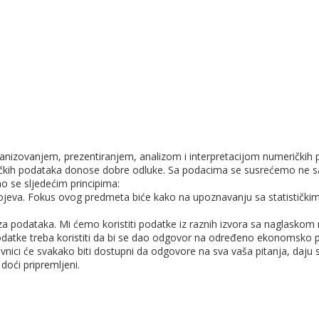
rganizovanjem, prezentiranjem, analizom i interpretacijom numeričkih 
ičkih podataka donose dobre odluke. Sa podacima se susrećemo ne
mo se sljedećim principima:
ojeva. Fokus ovog predmeta biće kako na upoznavanju sa statističkim k
aza podataka. Mi ćemo koristiti podatke iz raznih izvora sa naglaskom n
odatke treba koristiti da bi se dao odgovor na određeno ekonomsko p
vnici će svakako biti dostupni da odgovore na sva vaša pitanja, daju sug
doći pripremljeni.