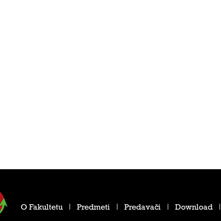
O Fakultetu
Predmeti
Predavači
Download