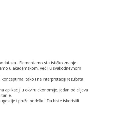
podataka . Elementarno statističko znanje
 samo u akademskom, već i u svakodnevnom
onceptima, tako i na interpretaciji rezultata
a aplikaciji u okviru ekonomije. Jedan od ciljeva
itanje.
estije i pruže podršku. Da biste iskoristili