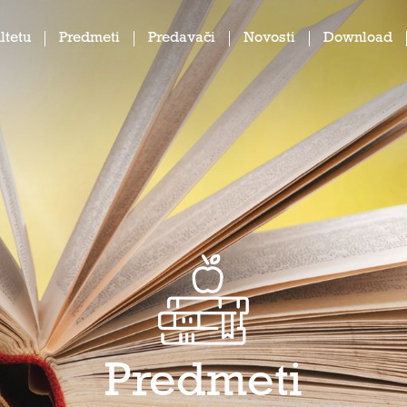
ltetu
Predmeti
Predavači
Novosti
Download
Predmeti