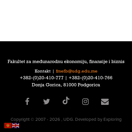
Fakultet za međunarodnu ekonomiju, finansije i biznis
Kontakt
|
fmefb@udg.edu.me
‎+382-(0)20-410-777‎ | ‎+382-(0)20-410-766‎
Donja Gorica, 81000 Podgorica
Copyright © 2007 - 2026 , UDG. Developed by Exploring