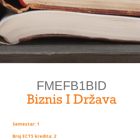
FMEFB1BID
Biznis I Država
Semestar: 1
Broj ECTS kredita: 2