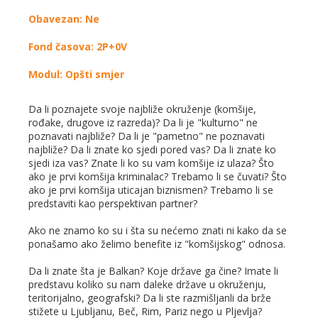
Obavezan: Ne
Fond časova: 2P+0V
Modul: Opšti smjer
Da li poznajete svoje najbliže okruženje (komšije,
rođake, drugove iz razreda)? Da li je "kulturno" ne
poznavati najbliže? Da li je "pametno" ne poznavati
najbliže? Da li znate ko sjedi pored vas? Da li znate ko
sjedi iza vas? Znate li ko su vam komšije iz ulaza? Što
ako je prvi komšija kriminalac? Trebamo li se čuvati? Što
ako je prvi komšija uticajan biznismen? Trebamo li se
predstaviti kao perspektivan partner?
Ako ne znamo ko su i šta su nećemo znati ni kako da se
ponašamo ako želimo benefite iz "komšijskog" odnosa.
Da li znate šta je Balkan? Koje države ga čine? Imate li
predstavu koliko su nam daleke države u okruženju,
teritorijalno, geografski? Da li ste razmišljanli da brže
stižete u Ljubljanu, Beč, Rim, Pariz nego u Pljevlja?