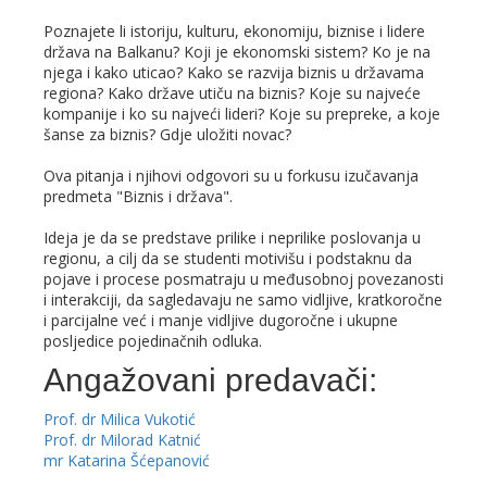
Poznajete li istoriju, kulturu, ekonomiju, biznise i lidere
država na Balkanu? Koji je ekonomski sistem? Ko je na
njega i kako uticao? Kako se razvija biznis u državama
regiona? Kako države utiču na biznis? Koje su najveće
kompanije i ko su najveći lideri? Koje su prepreke, a koje
šanse za biznis? Gdje uložiti novac?
Ova pitanja i njihovi odgovori su u forkusu izučavanja
predmeta "Biznis i država".
Ideja je da se predstave prilike i neprilike poslovanja u
regionu, a cilj da se studenti motivišu i podstaknu da
pojave i procese posmatraju u međusobnoj povezanosti
i interakciji, da sagledavaju ne samo vidljive, kratkoročne
i parcijalne već i manje vidljive dugoročne i ukupne
posljedice pojedinačnih odluka.
Angažovani predavači:
Prof. dr Milica Vukotić
Prof. dr Milorad Katnić
mr Katarina Šćepanović