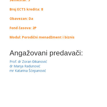
Broj ECTS kredita: 8
Obavezan: Da
Fond časova: 2P
Modul: Porodični menadžment i biznis
Angažovani predavači:
Prof. dr Zoran Đikanović
dr Marija Radunović
mr Katarina Šćepanović