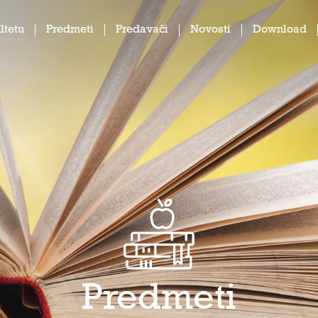
ltetu
Predmeti
Predavači
Novosti
Download
Predmeti