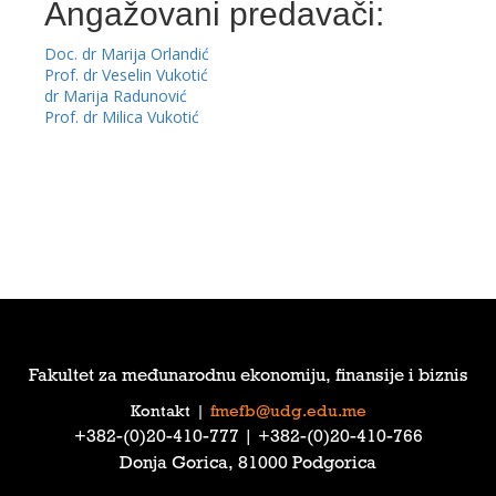
Angažovani predavači:
Doc. dr Marija Orlandić
Prof. dr Veselin Vukotić
dr Marija Radunović
Prof. dr Milica Vukotić
Fakultet za međunarodnu ekonomiju, finansije i biznis
Kontakt
|
fmefb@udg.edu.me
‎+382-(0)20-410-777‎ | ‎+382-(0)20-410-766‎
Donja Gorica, 81000 Podgorica