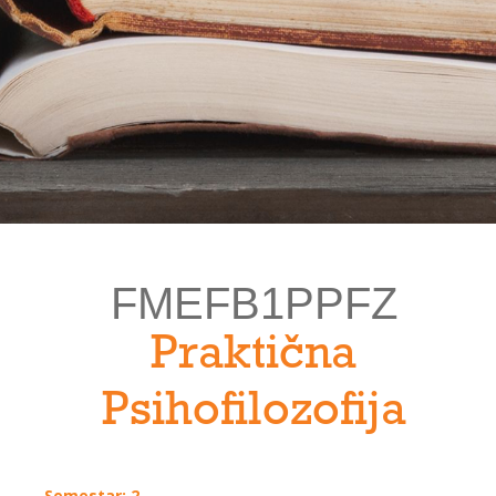
FMEFB1PPFZ
Praktična
Psihofilozofija
Semestar: 2