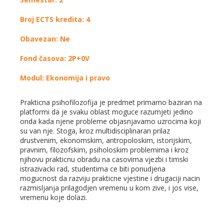
Broj ECTS kredita: 4
Obavezan: Ne
Fond časova: 2P+0V
Modul: Ekonomija i pravo
Prakticna psihofilozofija je predmet primarno baziran na
platformi da je svaku oblast moguce razumjeti jedino
onda kada njene probleme objasnjavamo uzrocima koji
su van nje. Stoga, kroz multidisciplinaran prilaz
drustvenim, ekonomskim, antropoloskim, istorijskim,
pravnim, filozofskim, psiholoskim problemima i kroz
njihovu prakticnu obradu na casovima vjezbi i timski
istrazivacki rad, studentima ce biti ponudjena
mogucnost da razviju prakticne vjestine i drugaciji nacin
razmisljanja prilagodjen vremenu u kom zive, i jos vise,
vremenu koje dolazi.