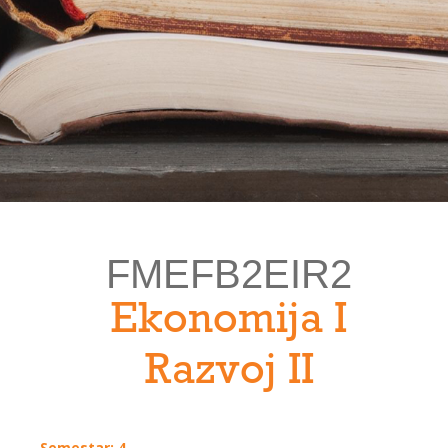
FMEFB2EIR2
Ekonomija I
Razvoj II
Semestar: 4