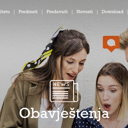
ltetu
Predmeti
Predavači
Novosti
Download
Obavještenja